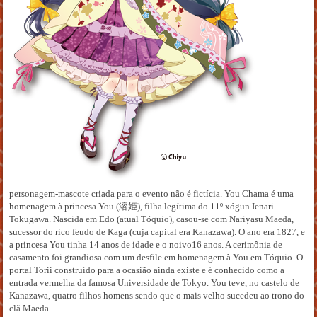
personagem-mascote criada para o evento não é fictícia. You Chama é uma
homenagem à princesa You (溶姫), filha legítima do 11º xógun Ienari
Tokugawa. Nascida em Edo (atual Tóquio), casou-se com Nariyasu Maeda,
sucessor do rico feudo de Kaga (cuja capital era Kanazawa). O ano era 1827, e
a princesa You tinha 14 anos de idade e o noivo16 anos. A cerimônia de
casamento foi grandiosa com um desfile em homenagem à You em Tóquio. O
portal Torii construído para a ocasião ainda existe e é conhecido como a
entrada vermelha da famosa Universidade de Tokyo. You teve, no castelo de
Kanazawa, quatro filhos homens sendo que o mais velho sucedeu ao trono do
clã Maeda.