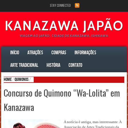
Stay Connected
KANAZAWA JAPÃO
VIAGEM AO JAPÃO, CIDADE DE KANAZAWA, ISHIKAWA
INÍCIO
ATRAÇÕES
COMPRAS
INFORMAÇÕES
ARTE TRADICIONAL
HISTÓRIA
CONTATO
Home
/
Quimonos
/
Concurso de Quimono “Wa-Lolita” em
Kanazawa
A notícia é antiga, mas interessante. A
Associação de Artes Tradicionais da