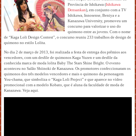
Província de Ishikawa (
Ishikawa
Densankan
), em conjunto com a TV
Ishikawa, Innosense, Beniya e a
Kanazawa University, promoveu um
concurso para valorizar o uso do
quimono entre as jovens. Com o nome
de “Kaga Loli Design Contest”, o concurso reuniu 233 trabalhos de design de
quimono no estilo Lolita.
No dia 2 de março de 2013, foi realizada a festa de entrega dos prêmios aos
vencedores, com um desfile de quimonos Kaga Yuzen e um desfile da
conhecida marca de moda lolita Baby The Stars Shine Bright. O evento
aconteceu no Salão Shiinoki de Kanazawa. Os promotores confeccionaram os
quimonos dos três modelos vencedores e mais o quimono da personagem
You-chama, que simboliza o “Kaga Loli Project” e que aparece no vídeo
promocional com a modelo Kobato, que é aluna da faculdade de moda de
Kanazawa. Veja aqui.