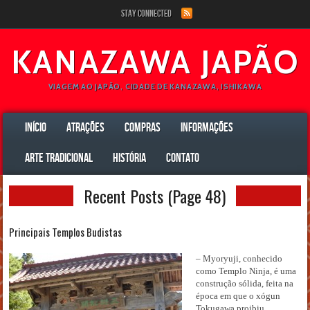
Stay Connected
KANAZAWA JAPÃO
VIAGEM AO JAPÃO, CIDADE DE KANAZAWA, ISHIKAWA
INÍCIO
ATRAÇÕES
COMPRAS
INFORMAÇÕES
ARTE TRADICIONAL
HISTÓRIA
CONTATO
Recent Posts (Page 48)
Principais Templos Budistas
– Myoryuji, conhecido
como Templo Ninja, é uma
construção sólida, feita na
época em que o xógun
Tokugawa proibiu